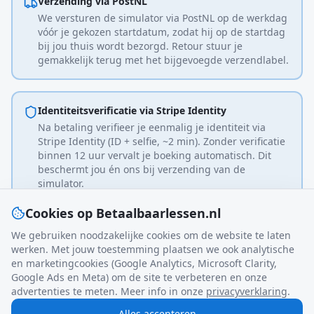
Verzending via PostNL
We versturen de simulator via PostNL op de werkdag
vóór je gekozen startdatum, zodat hij op de startdag
bij jou thuis wordt bezorgd. Retour stuur je
gemakkelijk terug met het bijgevoegde verzendlabel.
Identiteitsverificatie via Stripe Identity
Na betaling verifieer je eenmalig je identiteit via
Stripe Identity (ID + selfie, ~2 min). Zonder verificatie
binnen 12 uur vervalt je boeking automatisch. Dit
beschermt jou én ons bij verzending van de
simulator.
Cookies op Betaalbaarlessen.nl
Bekijk de huurvoorwaarden
We gebruiken noodzakelijke cookies om de website te laten
werken. Met jouw toestemming plaatsen we ook analytische
Alle details staan in onze
huurvoorwaarden
.
en marketingcookies (Google Analytics, Microsoft Clarity,
Google Ads en Meta) om de site te verbeteren en onze
advertenties te meten. Meer info in onze
privacyverklaring
.
Gemiddelde rijles in Nederland: €65 per uur · Berekening op
Alles accepteren