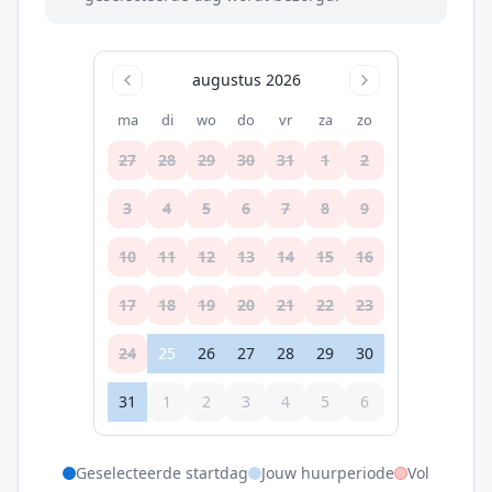
augustus 2026
ma
di
wo
do
vr
za
zo
27
28
29
30
31
1
2
3
4
5
6
7
8
9
10
11
12
13
14
15
16
17
18
19
20
21
22
23
24
25
26
27
28
29
30
31
1
2
3
4
5
6
Geselecteerde startdag
Jouw huurperiode
Vol