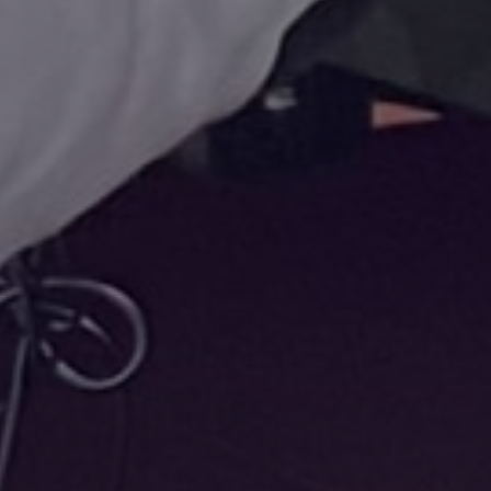
r stressvrij en bespaar tot 80% o
Bekijk beschikba
Ontdek hoe he