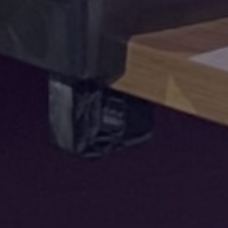
p je eerste 20 praktijklessen
arheid
t werkt