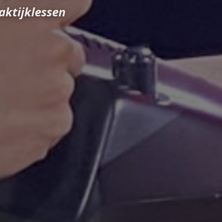
essen
 Huis
et onze VR-Rijsimulator