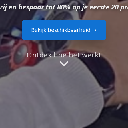
VR Rijl
Vanuit
 goedkoper je rijbewijs m